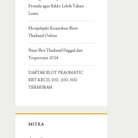
Pemula agar Saldo Lebih Tahan
Lama
Menjelajahi Keasyikan Slots
Thailand Online
Situs Slot Thailand Unggul dan
Terpercaya 2024
DAFTAR SLOT PRAGMATIC
BET KECIL 100, 200, 500
TERMURAH
MITRA