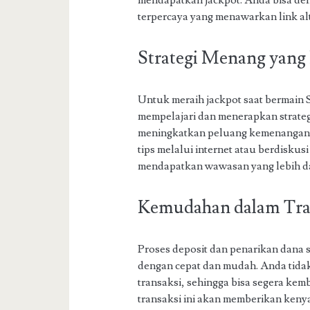
mendapatkan jackpot. Anda bisa den
terpercaya yang menawarkan link a
Strategi Menang yang 
Untuk meraih jackpot saat bermain 
mempelajari dan menerapkan strateg
meningkatkan peluang kemenangan sa
tips melalui internet atau berdisk
mendapatkan wawasan yang lebih d
Kemudahan dalam Tra
Proses deposit dan penarikan dana 
dengan cepat dan mudah. Anda tid
transaksi, sehingga bisa segera ke
transaksi ini akan memberikan keny