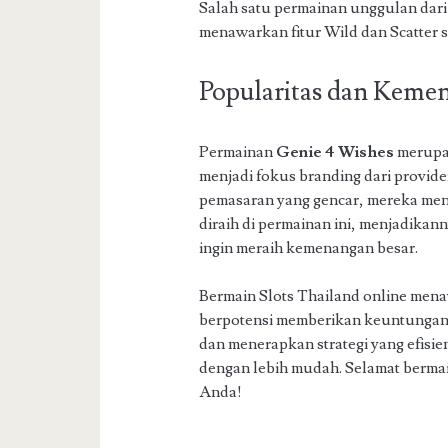
Salah satu permainan unggulan dari
menawarkan fitur Wild dan Scatter s
Popularitas dan Keme
Permainan
Genie 4 Wishes
merupak
menjadi fokus branding dari provide
pemasaran yang gencar, mereka men
diraih di permainan ini, menjadikann
ingin meraih kemenangan besar.
Bermain Slots Thailand online me
berpotensi memberikan keuntungan y
dan menerapkan strategi yang efisi
dengan lebih mudah. Selamat berma
Anda!