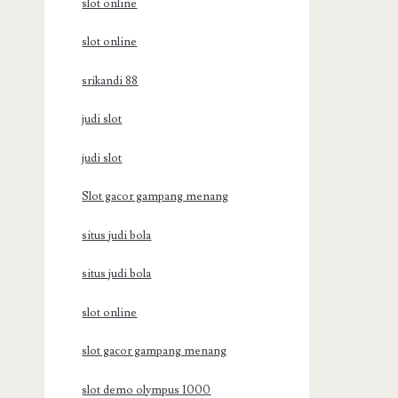
slot online
slot online
srikandi 88
judi slot
judi slot
Slot gacor gampang menang
situs judi bola
situs judi bola
slot online
slot gacor gampang menang
slot demo olympus 1000