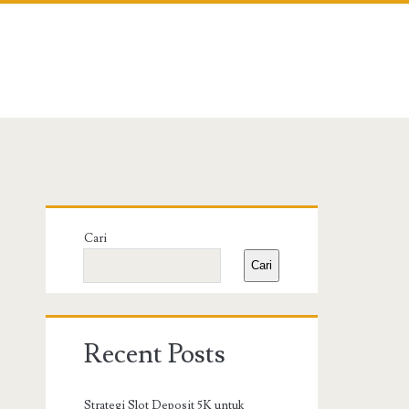
Primary
Cari
Sidebar
Cari
Recent Posts
Strategi Slot Deposit 5K untuk