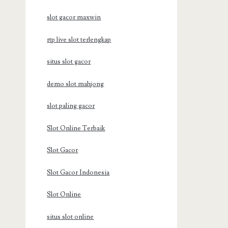
slot gacor maxwin
rtp live slot terlengkap
situs slot gacor
demo slot mahjong
slot paling gacor
Slot Online Terbaik
Slot Gacor
Slot Gacor Indonesia
Slot Online
situs slot online