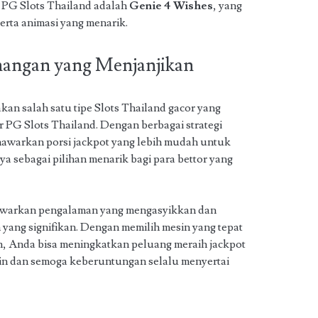
 PG Slots Thailand adalah
Genie 4 Wishes
, yang
erta animasi yang menarik.
nangan yang Menjanjikan
an salah satu tipe Slots Thailand gacor yang
r PG Slots Thailand. Dengan berbagai strategi
awarkan porsi jackpot yang lebih mudah untuk
ya sebagai pilihan menarik bagi para bettor yang
nawarkan pengalaman yang mengasyikkan dan
ang signifikan. Dengan memilih mesin yang tepat
en, Anda bisa meningkatkan peluang meraih jackpot
in dan semoga keberuntungan selalu menyertai