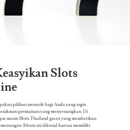
easyikan Slots
ine
pakan pilihan menarik bagi Anda yang ingin
menikmati permainan yang menyenangkan. Di
apat mesin Slots Thailand gacor yang memberikan
emenangan. Mesin ini dikenal karena memiliki