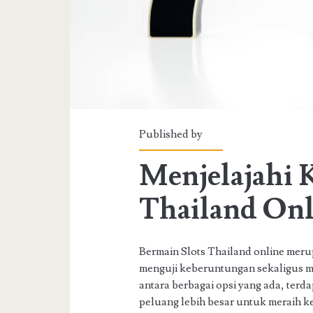
Published by
Menjelajahi K
Thailand Onl
Bermain Slots Thailand online meru
menguji keberuntungan sekaligus 
antara berbagai opsi yang ada, terd
peluang lebih besar untuk meraih k